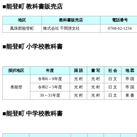
■能登町 教科書販売店
地区
教科書販売店
電話番号
鳳珠郡能登町
株式会社 千間啓文社
0768-62-1234
■能登町 小学校教科書
採択地区
年度
国 語
書 写
社 会
地 図
令和6～9年度
光 村
光 村
日 文
帝 国
奥能登
令和2～5年度
光 村
光 村
日 文
帝 国
30～31年度
光 村
光 村
日 文
東 書
■能登町 中学校教科書